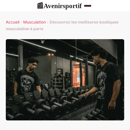
Avenirsportif
📰
Accueil
›
Musculation
›
Découvrez les meilleures boutiques
musculation à paris