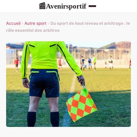
Avenirsportif
📰
Accueil
›
Autre sport
›
Du sport de haut niveau et arbitrage : le
rôle essentiel des arbitres