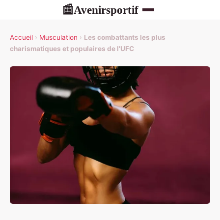
Avenirsportif
📰
Accueil
›
Musculation
›
Les combattants les plus
charismatiques et populaires de l'UFC